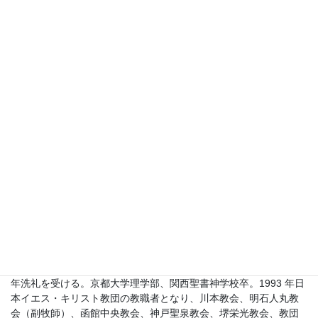
第52 章 福音を恥としない ―パウロの手紙①
第53 章 一つからだなる教会 ―パウロの手紙②
第54 章 自由の中を御霊によって ―パウロの手紙③
第55 章 私たちの戦い ―パウロの手紙④
第56 章 最期を前にしての確信 ―パウロの手紙⑤
第57 章 イエスを仰ぎ見つつ ―公同の手紙①
第58 章 言葉のコントロール ―公同の手紙②
第59 章 終末の生き方 ―公同の手紙③
第60 章 互いに愛し合う ―公同の手紙④
第四部 黙示録
第61 章 神の都めざして ―黙示録
著者プロフィール
長田栄一（ながた・えいいち）
1965 年兵庫県柏原町生まれ。クリスチャン家庭に生まれ、1980
年洗礼を受ける。京都大学理学部、関西聖書神学校卒。1993 年日
本イエス・キリスト教団の教職者となり、川本教会、明石人丸教
会（副牧師）、函館中央教会、神戸聖泉教会、堺栄光教会、教団