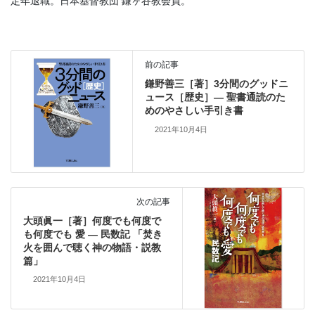
定年退職。日本基督教団 鎌ヶ谷教会員。
前の記事
鎌野善三［著］3分間のグッドニ
ュース［歴史］― 聖書通読のた
めのやさしい手引き書
2021年10月4日
次の記事
大頭眞一［著］何度でも何度で
も何度でも 愛 ― 民数記 「焚き
火を囲んで聴く神の物語・説教
篇」
2021年10月4日