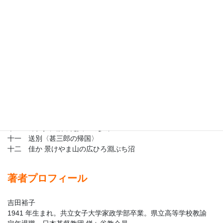
「アメリカ帰りのおばあさんの〝不思議〟」― ライオン島（カナ
ダ）に夢架けた人々
一 診察室にベッドが来た！
二 竹ちく峯ほうざん山・華け 足そく寺じ ～ 勇壮なる馬の行列
～
三 及川甚三郎という人物
四 カナダ視察へ
五 帰郷そして家族の渡航
六 ライオン島での夢の一歩
七 甚三郎の秘策
八 「帆船 水安丸」カナダへ向け出航
九 カナダ上陸
十 カナダに渡った人々の歩み
十一 送別〈甚三郎の帰国〉
十二 佳か 景けやま山の広ひろ淵ぶち沼
著者プロフィール
吉田裕子
1941 年生まれ。共立女子大学家政学部卒業。県立高等学校教諭