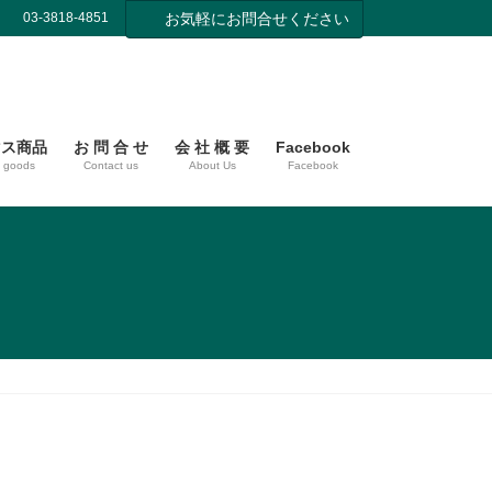
03-3818-4851
お気軽にお問合せください
マス商品
お 問 合 せ
会 社 概 要
Facebook
s goods
Contact us
About Us
Facebook