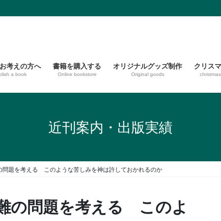
お考えの方へ
書籍を購入する
オリジナルグッズ制作
クリス
blish a book
Online bookstore
Original goods
christma
近刊案内・出版実績
の問題を考える このような苦しみを神は許しておかれるのか
難の問題を考える このよ