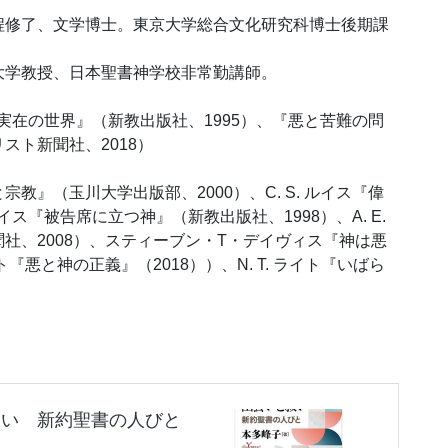
程修了、文学博士。東京大学総合文化研究科博士後期課
大学教授、日本聖書神学校非常勤講師。
見た実在の世界』（新教出版社、1995）、『悪と苦難の問
スト新聞社、2018）
教』（玉川大学出版部、2000）、C. S. ルイス『偉
ルイス『被告席に立つ神』（新教出版社、1998）、A. E.
社、2008）、スティーブン・T・デイヴィス『神は悪
ト『悪と神の正義』（2018））、N. T. ライト『いばら