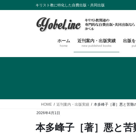
コ
ナ
キリスト教に特化した自費出版・共同出版
ン
ビ
テ
ゲ
ン
ー
ツ
シ
に
ョ
ホーム
近刊案内・出版実績
出版を
home
new published books
pu
移
ン
動
に
移
動
HOME
近刊案内・出版実績
本多峰子［著］悪と苦難
2026年4月1日
本多峰子［著］悪と苦