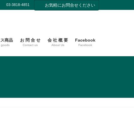
03-3818-4851
お気軽にお問合せください
マス商品
お 問 合 せ
会 社 概 要
Facebook
s goods
Contact us
About Us
Facebook