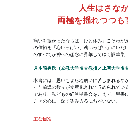
人生はさな
両極を揺れつつも
病いを授かったならば「ひと休み」こそわが
の信頼を「心いっぱい、魂いっぱい」にいだ
のすべてが神への想念に昇華してゆく詞華集
月本昭男氏（立教大学名誉教授／上智大学名
本書には、思いもよらぬ病いに苦しまれるな
った前講の数々が文章化されて収められてい
であり、私どもの経堂聖書会をこえて、聖書
方々の心に、深く染み入るにちがいない。
主な目次