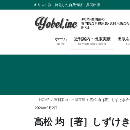
コ
ナ
キリスト教に特化した自費出版・共同出版
ン
ビ
テ
ゲ
ン
ー
ツ
シ
に
ョ
ホーム
近刊案内・出版実績
出版を
home
new published books
pu
移
ン
動
に
移
動
HOME
近刊案内・出版実績
高松 均［著］しずけき祈
2024年9月2日
高松 均［著］しずけ