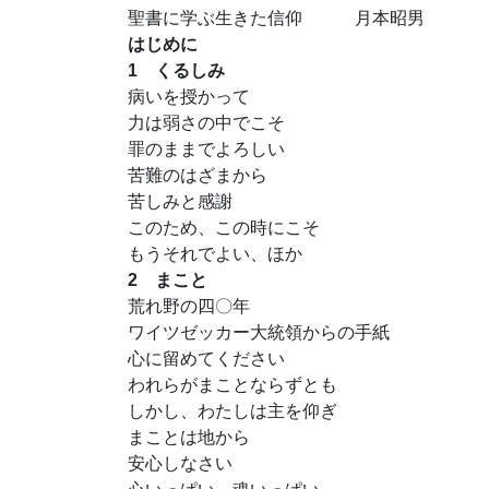
聖書に学ぶ生きた信仰 月本昭男
はじめに
1 くるしみ
病いを授かって
力は弱さの中でこそ
罪のままでよろしい
苦難のはざまから
苦しみと感謝
このため、この時にこそ
もうそれでよい、ほか
2 まこと
荒れ野の四〇年
ワイツゼッカー大統領からの手紙
心に留めてください
われらがまことならずとも
しかし、わたしは主を仰ぎ
まことは地から
安心しなさい