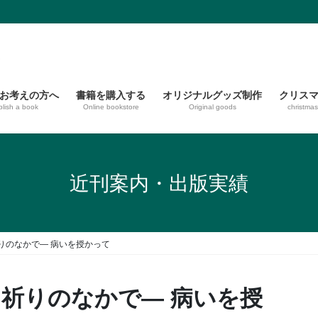
お考えの方へ
書籍を購入する
オリジナルグッズ制作
クリス
blish a book
Online bookstore
Original goods
christma
近刊案内・出版実績
りのなかで― 病いを授かって
き祈りのなかで― 病いを授