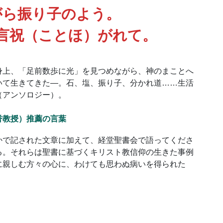
がら振り子のよう。
言祝（ことほ）がれて。
身上、「足前数歩に光」を見つめながら、神のまことへ
いて生きてきた―。石、塩、振り子、分かれ道……生活
（アンソロジー）。
誉教授）推薦の言葉
かで記された文章に加えて、経堂聖書会で語ってくださ
る。それらは聖書に基づくキリスト教信仰の生きた事例
に親しむ方々の心に、わけても思わぬ病いを得られた