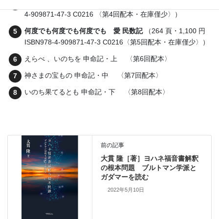
聖なる神の聖なる民 レビ記
（192 頁・1,100 円ISBN978-
4-909871-47-3 C0216 〈第4回配本・在庫僅少〉）
何度でも何度でも何度でも 愛 民数記
（264 頁・1,100 円
ISBN978-4-909871-47-3 C0216〈第5回配本・在庫僅少〉）
えらべ 、いのちを 申命記・上 〈第6回配本〉
神さまの宝もの 申命記・中 〈第7回配本〉
いのち果てるとも 申命記・下 〈第8回配本〉
前の記事
大貫 隆［著］ヨハネ福音書解釈
の根本問題 ブルトマン学派と
ガダマーを読む
2022年5月10日