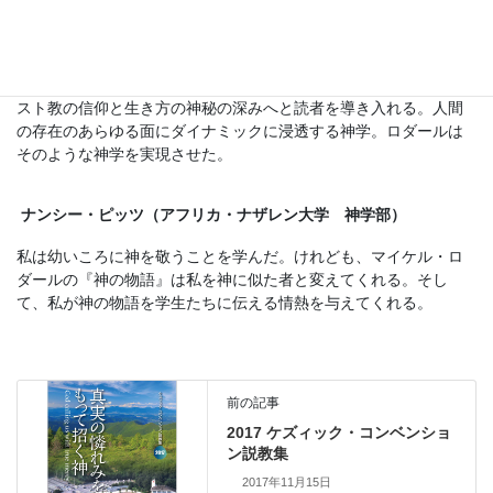
部助教授）
『神の物語』はキリスト教神学の訓練へのすばらしい手引きであ
る。マイケル・ロダールは読者と対話し、楽しませながら、キリ
スト教の信仰と生き方の神秘の深みへと読者を導き入れる。人間
の存在のあらゆる面にダイナミックに浸透する神学。ロダールは
そのような神学を実現させた。
ナンシー・ピッツ（アフリカ・ナザレン大学 神学部）
私は幼いころに神を敬うことを学んだ。けれども、マイケル・ロ
ダールの『神の物語』は私を神に似た者と変えてくれる。そし
て、私が神の物語を学生たちに伝える情熱を与えてくれる。
前の記事
2017 ケズィック・コンベンショ
ン説教集
2017年11月15日