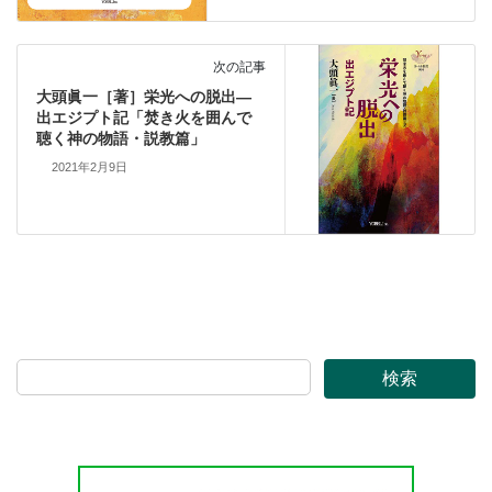
次の記事
大頭眞一［著］栄光への脱出―
出エジプト記「焚き火を囲んで
聴く神の物語・説教篇」
2021年2月9日
検索