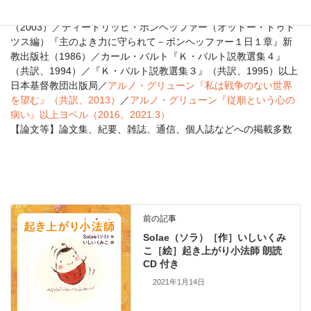
【著訳書】『喜びの大地－聖書との対話』日本基督教団出版局
（2003）／ディートリッヒ・ボンヘッファー（オットー・ドゥド
ツス編）『主のよき力に守られて－ボンヘッファー１日１章』新
教出版社（1986）／カール・バルト『Ｋ・バルト説教選集４』
（共訳、1994）／『Ｋ・バルト説教選集３』（共訳、1995）以上
日本基督教団出版局／
アルノ・グリューン『
私は戦争のない
世界
を望む
』（共訳、2013）
／
アルノ・グリューン『
従順という心の
病い
』以上ヨベル（2016、2021.
3
）
【論文等】論文集、紀要、雑誌、通信、個人誌などへの掲載多数
前の記事
Solae（ソラ）［作］いしいくみ
こ［絵］起き上がり小法師 朗読
CD 付き
2021年1月14日