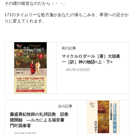
その礎の槌音なのだから・・・。
171のタイムリーな処方箋があなたの落ちこみを、希望への足がか
りに変えてくれます。
前の記事
マイケルロダール［著］大頭眞
一［訳］神の物語<上・下>
2017年11月15日
次の記事
藤盛勇紀牧師の礼拝説教 説教
聴聞録 ―ルカによる福音書
門叶国泰著
2017年12月3日