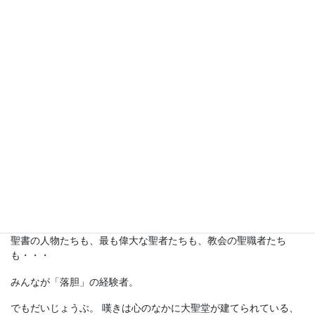
アリス：著 松
島雄一：訳
ＩＳＢＮ:
978490748656
3
販売価格：
1,600 円＋税
四六判：304ペ
ージ
書 評
・
2018年4月号『本のひろば』 評者：大坂太郎先生
聖書の人物たちも、最も偉大な聖者たちも、教会の聖職者たち
も・・・
みんなが「落胆」の経験者。
でもだいじょうぶ。 嘆きは心のなかに大聖堂が建てられている、