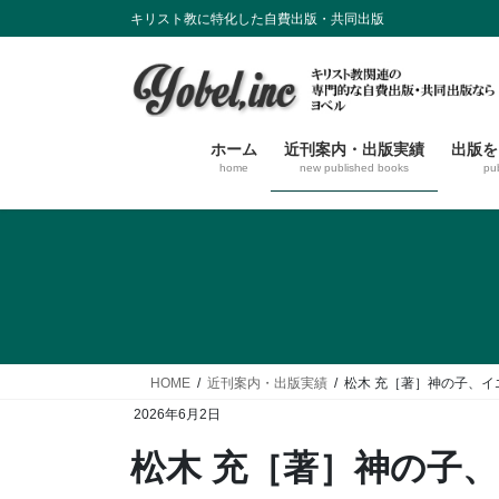
コ
ナ
キリスト教に特化した自費出版・共同出版
ン
ビ
テ
ゲ
ン
ー
ツ
シ
に
ョ
ホーム
近刊案内・出版実績
出版を
home
new published books
pu
移
ン
動
に
移
動
HOME
近刊案内・出版実績
松木 充［著］神の子、
2026年6月2日
松木 充［著］神の子