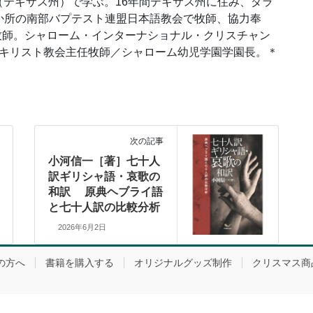
テキサス州）で学ぶ。16年間テキサス州に住み、ダラ
 か所の南部バプテスト連盟日本語教会で牧師、協力奉
会牧師。シャローム・インターナショナル・クリスチャン
志木キリスト教会主任牧師／シャローム幼児学園学園長。＊
次の記事
小河信一［著］七十人
訳ギリシャ語・哀歌の
和訳 原典ヘブライ語
と七十人訳の比較分析
2026年6月2日
の方へ
書籍を購入する
オリジナルグッズ制作
クリスマス商
Copyright © Yobel All Rights Reserved.