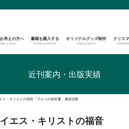
お考えの方へ
書籍を購入する
オリジナルグッズ制作
クリス
blish a book
Online bookstore
Original goods
christma
近刊案内・出版実績
イエス・キリストの福音「マルコの福音書」連続説教
、イエス・キリストの福音