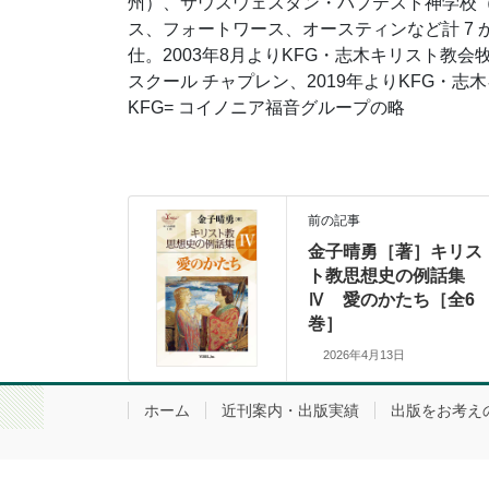
州）、サウスウェスタン・バプテスト神学校（
ス、フォートワース、オースティンなど計 7
仕。2003年8月よりKFG・志木キリスト教
スクール チャプレン、2019年よりKFG・
KFG= コイノニア福音グループの略
前の記事
金子晴勇［著］キリス
ト教思想史の例話集
Ⅳ 愛のかたち［全6
巻］
2026年4月13日
ホーム
近刊案内・出版実績
出版をお考え