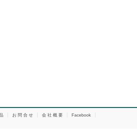
品
お 問 合 せ
会 社 概 要
Facebook