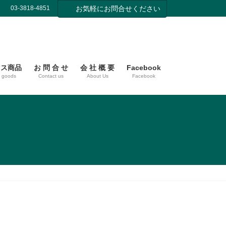
03-3818-4851
お気軽にお問合せください
マス商品
お 問 合 せ
会 社 概 要
Facebook
s goods
Contact us
About Us
Facebook