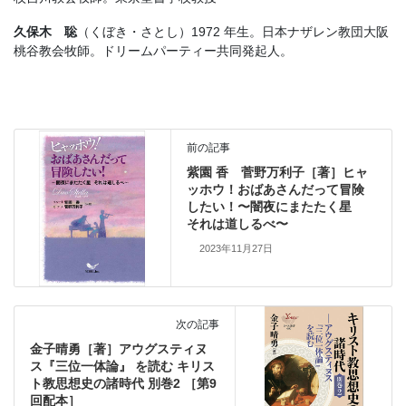
久保木 聡
（くぼき・さとし）1972 年生。日本ナザレン教団大阪
桃谷教会牧師。ドリームパーティー共同発起人。
前の記事
紫園 香 菅野万利子［著］ヒャ
ッホウ！おばあさんだって冒険
したい！〜闇夜にまたたく星
それは道しるべ〜
2023年11月27日
次の記事
金子晴勇［著］アウグスティヌ
ス『三位一体論』 を読む キリス
ト教思想史の諸時代 別巻2 ［第9
回配本］