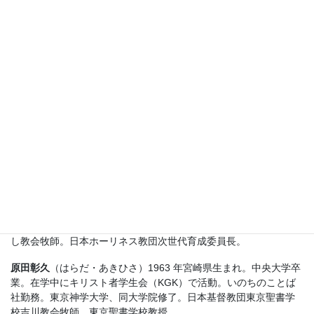
石田聖実
（いしだ・きよみ）1956 年東京生まれ。明治学院大学文
学部英文学科、東京神学大学神学部卒業、同大学院神学研究科修
了。日本基督教団諫早教会、尾陽教会を経て現在は鈴鹿教会牧
師。鎮西学院高等学校、名古屋高等学校、金城学院高等学校の非
常勤講師を経て、現在は名古屋学院大学非常勤講師。
岩上祝仁
（いわがみ・のりひと）和歌山育ち。牧師家庭の三代
目。大学卒業後、イムマヌエル聖宣神学院、アズベリセミナーで
学ぶ。帰国後、久留米教会（福岡）、神戸教会で奉仕する。関西
聖書神学校、聖宣神学院などでも教える。（ウエスレー神学・キ
リスト者教育）妻と二男・一女の五人家族。
錦織 寛
（にしこおり・ひろし）東京聖書学院卒、米国タルボッ
ト神学校でキリスト教教育の分野で博士号（Ph.D) 取得。現在、東
京聖書学院院長、日本ホーリネス教団上池、東京中央、東京仲よ
し教会牧師。日本ホーリネス教団次世代育成委員長。
原田彰久
（はらだ・あきひさ）1963 年宮崎県生まれ。中央大学卒
業。在学中にキリスト者学生会（KGK）で活動。いのちのことば
社勤務。東京神学大学、同大学院修了。日本基督教団東京聖書学
校吉川教会牧師。東京聖書学校教授