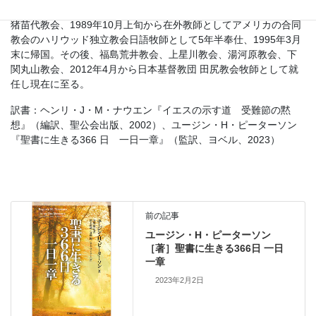
（昼はトルコ大使館に勤務）。1979年3月末で卒業。喜多方教会、
猪苗代教会、1989年10月上旬から在外教師としてアメリカの合同
教会のハリウッド独立教会日語牧師として5年半奉仕、1995年3月
末に帰国。その後、福島荒井教会、上星川教会、湯河原教会、下
関丸山教会、2012年4月から日本基督教団 田尻教会牧師として就
任し現在に至る。
訳書：ヘンリ・J・M・ナウエン『イエスの示す道 受難節の黙
想』（編訳、聖公会出版、2002）、ユージン・H・ピーターソン
『聖書に生きる366 日 一日一章』（監訳、ヨベル、2023）
前の記事
ユージン・H・ピーターソン
［著］聖書に生きる366日 一日
一章
2023年2月2日